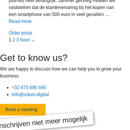
journey heel belangrijk. Jammer genoeg moeten we
vaststellen dat de klantenervaring bij het kopen van
een smartphone van 500 euro in veel gevallen …
Read more
Older posts
Page
Page
Page
1
2
3
Next
→
Get to know us?
We are happy to discuss how we can help you to grow your
business.
+32 475 690 640
info@odum.digital
Book a meeting
nschrijven niet meer mogelijk