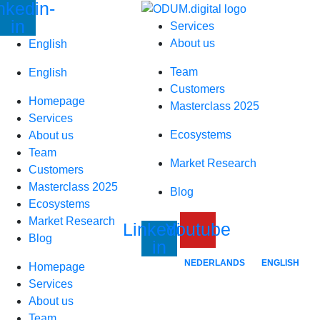
nkedin-
Skip
in
to
Services
content
About us
English
Team
English
Customers
Homepage
Masterclass 2025
Services
Ecosystems
About us
Team
Market Research
Customers
Masterclass 2025
Blog
Ecosystems
Market Research
Linkedin-
Youtube
Blog
in
NEDERLANDS
ENGLISH
Homepage
Services
About us
Team