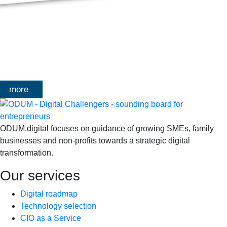
MASTERCLASS 2025
Digitale transformatie We gaan samen aan de slag met échte
klanten, échte cases, échte team-vraagstukken en Enterprise
Architecture-designs. Doorheen het traject deelt Olivier
Mangelschots op…
more
ODUM.digital focuses on guidance of growing SMEs, family
businesses and non-profits towards a strategic digital
transformation.
Our services
Digital roadmap
Technology selection
CIO as a Service