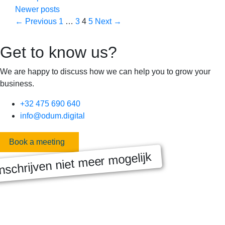
Newer posts
Page
Page
Page
Page
←
Previous
1
…
3
4
5
Next
→
Get to know us?
We are happy to discuss how we can help you to grow your
business.
+32 475 690 640
info@odum.digital
Book a meeting
nschrijven niet meer mogelijk
MASTERCLASS 2025
Digitale transformatie We gaan samen aan de slag met échte
klanten, échte cases, échte team-vraagstukken en Enterprise