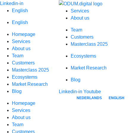
Skip
Linkedin-in
to
English
Services
content
About us
English
Team
Homepage
Customers
Services
Masterclass 2025
About us
Team
Ecosystems
Customers
Market Research
Masterclass 2025
Ecosystems
Blog
Market Research
Blog
Linkedin-in
Youtube
NEDERLANDS
ENGLISH
Homepage
Services
About us
Team
Customers