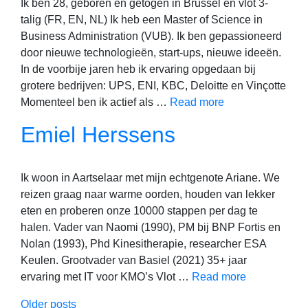
Ik ben 28, geboren en getogen in Brussel en vlot 3-
talig (FR, EN, NL) Ik heb een Master of Science in
Business Administration (VUB). Ik ben gepassioneerd
door nieuwe technologieën, start-ups, nieuwe ideeën.
In de voorbije jaren heb ik ervaring opgedaan bij
grotere bedrijven: UPS, ENI, KBC, Deloitte en Vinçotte
Momenteel ben ik actief als …
Read more
Emiel Herssens
Ik woon in Aartselaar met mijn echtgenote Ariane. We
reizen graag naar warme oorden, houden van lekker
eten en proberen onze 10000 stappen per dag te
halen. Vader van Naomi (1990), PM bij BNP Fortis en
Nolan (1993), Phd Kinesitherapie, researcher ESA
Keulen. Grootvader van Basiel (2021) 35+ jaar
ervaring met IT voor KMO’s Vlot …
Read more
Older posts