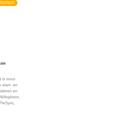
STRATEGY
tale
 is mooi
 start- en
anderen en
 EMAsphere,
 PieSync,