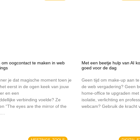
ps om oogcontact te maken in web
Met een beetje hulp van AI kom
ings
goed voor de dag
nner je dat magische moment toen je
Geen tijd om make-up aan te
het eerst in de ogen keek van jouw
de web vergadering? Geen b
ner en een
home-office te upgraden met
dellijke verbinding voelde? Ze
isolatie, verlichting en profes
n “The eyes are the mirror of the
webcam? Gebruik de kracht 
”….
MEETINGS, TOOLS
DIGITAL 