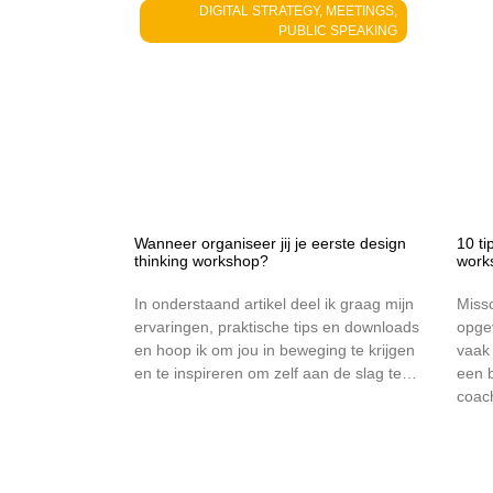
DIGITAL STRATEGY, MEETINGS,
PUBLIC SPEAKING
Wanneer organiseer jij je eerste design
10 ti
thinking workshop?
work
In onderstaand artikel deel ik graag mijn
Missc
ervaringen, praktische tips en downloads
opgev
en hoop ik om jou in beweging te krijgen
vaak 
en te inspireren om zelf aan de slag te…
een b
coac