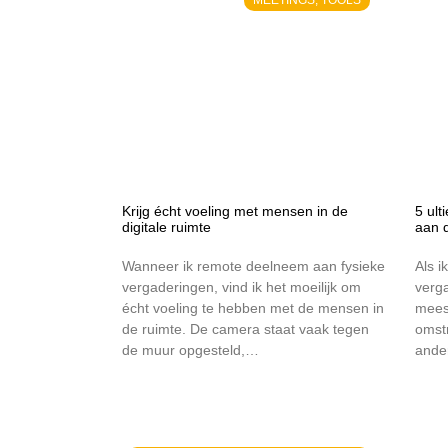
Krijg écht voeling met mensen in de
5 ul
digitale ruimte
aan d
Wanneer ik remote deelneem aan fysieke
Als i
vergaderingen, vind ik het moeilijk om
verg
écht voeling te hebben met de mensen in
mees
de ruimte. De camera staat vaak tegen
omstr
de muur opgesteld,…
ande