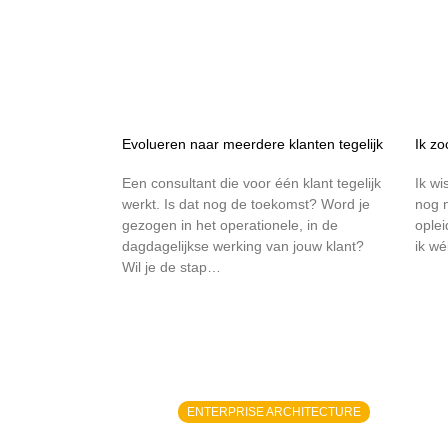
Evolueren naar meerdere klanten tegelijk
Ik z
Een consultant die voor één klant tegelijk
Ik wi
werkt. Is dat nog de toekomst? Word je
nog n
gezogen in het operationele, in de
oplei
dagdagelijkse werking van jouw klant?
ik wé
Wil je de stap…
ENTERPRISE ARCHITECTURE