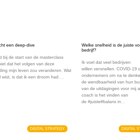
ocht een deep-dive
Welke snelheid is de juiste vo
bedrijf?
st bij de start van de masterclass
Ik voel dat veel bedrijven
iet dat het volgen van deze
willen versnellen. COVID-19 
ding mijn leven zou veranderen. Wat
ondernemers om na te denke
l wist, is dat ik een droom had….
de wendbaarheid van hun bu
van de uitdagingen voor mij a
coach is het vinden van
de #juiste#balans in…
DIGITAL STRATEGY
DIGITAL 