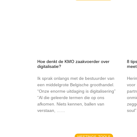
Hoe denkt de KMO zaakvoerder over
8 ti
digitalisatie?
meet
Ik sprak onlangs met de bestuurder van
Heri
een middelgrote Belgische groothandel.
voor 
“Onze enorme uitdaging is digitalisering”
part
“Al die geleerde termen die op ons
onmid
afkomen. Niets kennen, ballen van
zegge
verstaan, ……
soul
MEETINGS, TOOLS