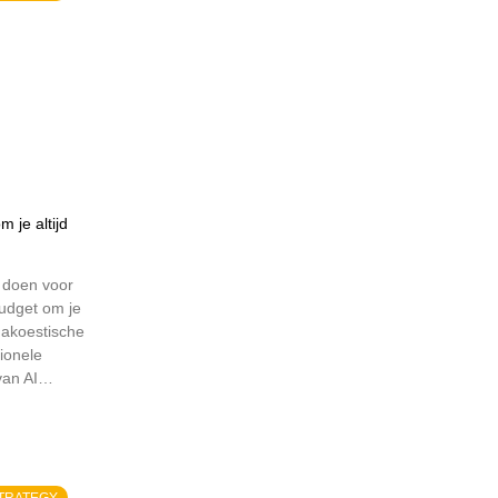
 je altijd
 doen voor
udget om je
 akoestische
sionele
van AI…
STRATEGY