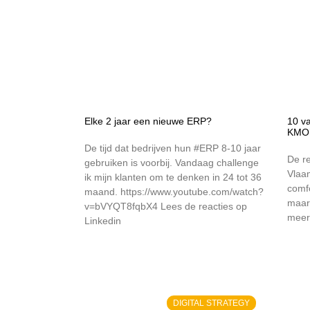
Elke 2 jaar een nieuwe ERP?
10 va
KMO
De tijd dat bedrijven hun #ERP 8-10 jaar
De re
gebruiken is voorbij. Vandaag challenge
Vlaa
ik mijn klanten om te denken in 24 tot 36
comf
maand. https://www.youtube.com/watch?
maar
v=bVYQT8fqbX4 Lees de reacties op
meer.
Linkedin
DIGITAL STRATEGY