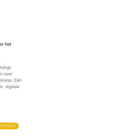
or het
dwingt
n over
siness. Eén
ls digitale
STRATEGY