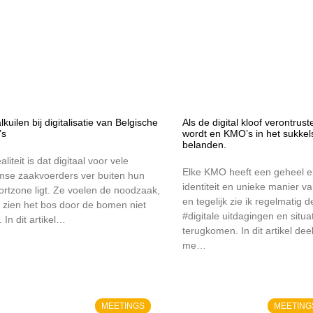
lkuilen bij digitalisatie van Belgische
Als de digital kloof verontrus
’s
wordt en KMO’s in het sukkels
belanden.
aliteit is dat digitaal voor vele
Elke KMO heeft een geheel e
mse zaakvoerders ver buiten hun
identiteit en unieke manier v
ortzone ligt. Ze voelen de noodzaak,
en tegelijk zie ik regelmatig d
 zien het bos door de bomen niet
#digitale uitdagingen en situa
 In dit artikel…
terugkomen. In dit artikel deel
me…
MEETINGS
MEETING