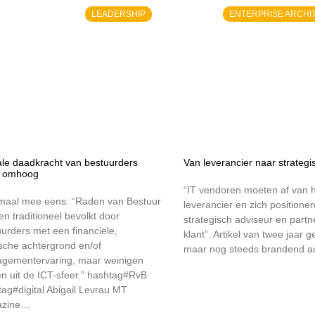
LEADERSHIP
ENTERPRISE ARCHI
tale daadkracht van bestuurders
Van leverancier naar strategi
 omhoog
“IT vendoren moeten af van h
maal mee eens: “Raden van Bestuur
leverancier en zich positioner
n traditioneel bevolkt door
strategisch adviseur en partn
urders met een financiële,
klant”. Artikel van twee jaar g
ische achtergrond en/of
maar nog steeds brandend a
gementervaring, maar weinigen
n uit de ICT-sfeer.” hashtag#RvB
ag#digital Abigail Levrau MT
azine…