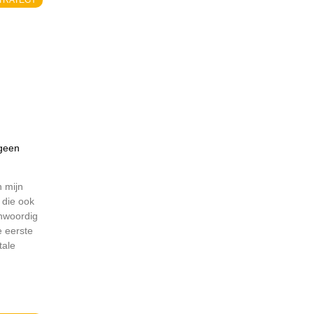
geen
n mijn
 die ook
nwoordig
e eerste
tale