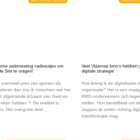
tieme webmeeting cadeautjes om
Veel Vlaamse kmo’s hebben 
e Sint te vragen!
digitale strategie
k evenveel uren zou sporten als
Hoe breng ik de digitalisatie i
aderen dan zou ik misschien wel het
organisatie? Het is een vraag
t afgetrainde lichaam van Gent en
KMO-ondernemers zich tege
eken hebben ?. De realiteit is
stellen. Hun bereidheid om d
rs. Het overgrote deel…
stappen te zetten richting digi
transformatie mag…