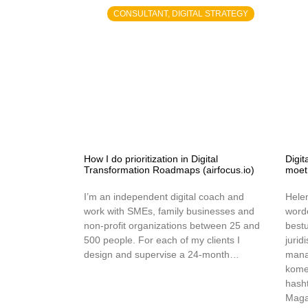
CONSULTANT, DIGITAL STRATEGY
How I do prioritization in Digital
Digi
Transformation Roadmaps (airfocus.io)
moet
I’m an independent digital coach and
Hele
work with SMEs, family businesses and
worde
non-profit organizations between 25 and
bestu
500 people. For each of my clients I
jurid
design and supervise a 24-month…
mana
kome
hasht
Mag