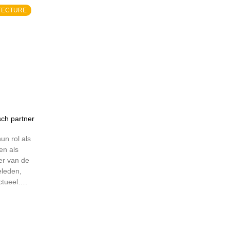
TECTURE
sch partner
un rol als
en als
er van de
eleden,
ctueel….