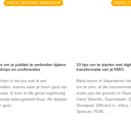
PUBLIC SPEAKING, WORKSHOP
DIGITAL 
ps om je publiek te verbinden tijdens
10 tips om te starten met digi
shops en conferenties
transformatie van je KMO
hien is het jou ook al wel
Baby-boom in Vlaanderen Het
allen: events waar je heen gaat zijn
om te zien: al die innoverende
saai. Ik kom in elk geval regelmatig
scale-ups die groeien in Vla
eetje teleurgesteld thuis. Als digitale
Gent! Silverfin, Teamleader,
h geef…
Showpad, Officient.io, Influo,
Spencer, POM,…