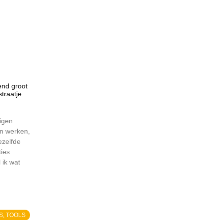
tend groot
traatje
igen
an werken,
ezelfde
ties
 ik wat
S, TOOLS