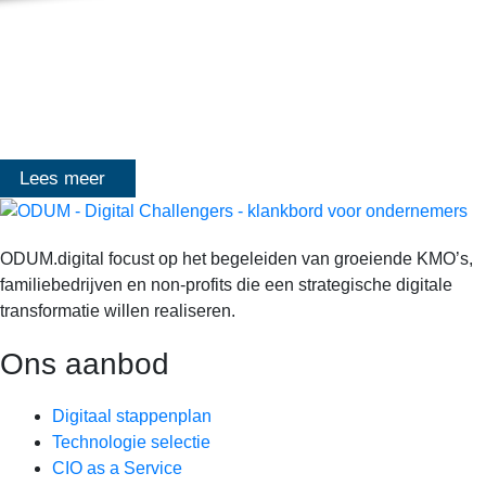
MASTERCLASS 2025
Digitale transformatie We gaan samen aan de slag met échte
klanten, échte cases, échte team-vraagstukken en Enterprise
Architecture-designs. Doorheen het traject deelt Olivier
Mangelschots op…
Lees meer
ODUM.digital focust op het begeleiden van groeiende KMO’s,
familiebedrijven en non-profits die een strategische digitale
transformatie willen realiseren.
Ons aanbod
Digitaal stappenplan
Technologie selectie
CIO as a Service