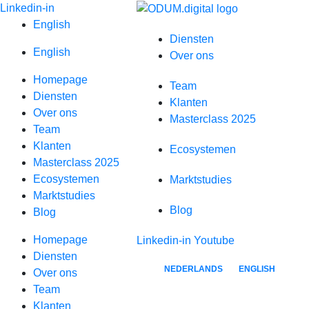
Spring
Linkedin-in
naar
English
Diensten
inhoud
English
Over ons
Homepage
Team
Diensten
Klanten
Over ons
Masterclass 2025
Team
Klanten
Ecosystemen
Masterclass 2025
Ecosystemen
Marktstudies
Marktstudies
Blog
Blog
Homepage
Linkedin-in
Youtube
Virtual-Event-Ecosystem-4
Diensten
NEDERLANDS
ENGLISH
Over ons
Team
Klanten