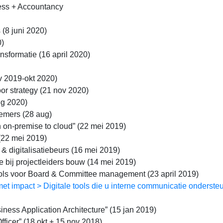
ccess + Accountancy
s (8 juni 2020)
0)
ransformatie (16 april 2020)
v 2019-okt 2020)
or strategy (21 nov 2020)
ug 2020)
nemers (28 aug)
on-premise to cloud” (22 mei 2019)
22 mei 2019)
& digitalisatiebeurs (16 mei 2019)
e bij projectleiders bouw (14 mei 2019)
ools voor Board & Committee management (23 april 2019)
et impact > Digitale tools die u interne communicatie onderste
ess Application Architecture” (15 jan 2019)
fficer” (18 okt + 15 nov 2018)