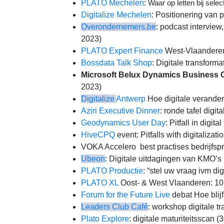
PLATO Mechelen
:
Waar op letten bij sele
Digitalize Mechelen
: Positionering van
Overondernemers.be
: podcast interview,
2023)
PLATO Expert Finance
West-Vlaanderen
Bossdata Talk Shop
: Digitale transform
Microsoft Belux Dynamics Business C
2023)
Digitalize
Antwerp
Hoe digitale verande
Aziri Executive Dinner
: ronde tafel digit
Geodynamics User Day
: Pitfall in digit
HiveCPQ
event: Pitfalls with digitalizati
VOKA Accelero
:
best practises bedrijfs
Ubeon
: Digitale uitdagingen van KMO’s
PLATO Productie
: “stel uw vraag ivm di
PLATO XL
Oost- & West Vlaanderen: 10 p
Forum for the Future Live
debat Hoe blijf
Leaders Club Café
: workshop digitale t
Plato Explore
: digitale maturiteitsscan (