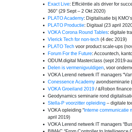
Exact Live
: Efficiëntie als driver for su
360° (29 Sept – 2 Okt 2020)
PLATO Academy
: Digitalisatie bij KMO’
PLATO Productie
: Digitaal (23 april 202
VOKA Corona Round Tables
: digitale t
Vlerick Tech for non-tech
(4 dec 2019)
PLATO Tech
voor product scale-ups (no
Forum For the Future
: Accountech, kanto
ODUM.digital Masterclass (sept 2019-a
Delen is vermenigvuldigen
, voor onder
VOKA Lerend netwerk IT managers “Van 
Conessence Academy
avondseminarie (
VOKA Groeiland 2019
/ &Robon finance 
Geodynamics seminarie rond digitalisati
Stella-P voorzitter opleiding
– digitale t
VOKA opleiding “
Interne communicatie m
april 2019)
VOKA Lerend netwerk IT managers “Busin
BIMAC “From Controller to Intelligence O