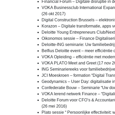
Financial Forum – Digitale disruptie in 
VOKA Businessclub International Expans
(26 okt 2017)
Digital Construction Brussels – elektro
Korazon – Digitale transformatie, apps 
Deloitte Young Entrepreneurs Club/Next 
Oikonomos sessie – Finance Digitaliseri
Deloitte-ING seminarie: Uw familiebedrij
Belfius Deloitte event – meer efficiëntie
VOKA Opleiding – efficiëntie met modern
VOKA PLATO Meet and Greet (17 nov 2
ING Seminariereeks voor familiebedrijve
JCI Moeskroen – formation “Digital Tran
Geodynamics – User Day: digitalisatie i
Confederatie Bouw – Seminarie “Uw docu
VOKA lerend netwerk Finance – “Digitali
Deloitte Forum voor CFO’s & Accountants
(26 mei 2016)
Plato sessie “ Persoonlijke effectiviteit: