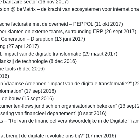
de bancaire sector (16 nov 2017)
ion @ beMatrix – de kracht van ecosystemen voor internationa
nische facturatie met de overheid – PEPPOL (11 okt 2017)
voor klanten en externe teams, surrounding ERP (26 sept 2017)
Generation – Disruption (13 juni 2017)
ng (27 april 2017)
f, Impact van de digitale transformatie (29 maart 2017)
 dankzij de technologie (8 dec 2016)
e tools (6 dec 2016)
016)
n Vlaamse Ardennen “impact van de digitale transformatie?” (2
sformation” (17 sept 2016)
n de bouw (15 sept 2016)
menten-flows juridisch en organisatorisch bekeken” (13 sept 
sering van financieel departement” (8 sept 2016)
 – “Rol van de financieel verantwoordelijke in de Digitale Tran
 wat brengt de digitale revolutie ons bij?” (17 mei 2016)