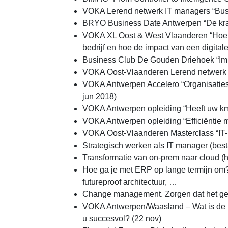
VOKA Lerend netwerk IT managers “Busi
BRYO Business Date Antwerpen “De krach
VOKA XL Oost & West Vlaanderen “Hoe d
bedrijf en hoe de impact van een digital
Business Club De Gouden Driehoek “Impac
VOKA Oost-Vlaanderen Lerend netwerk 
VOKA Antwerpen Accelero “Organisatiest
jun 2018)
VOKA Antwerpen opleiding “Heeft uw km
VOKA Antwerpen opleiding “Efficiëntie m
VOKA Oost-Vlaanderen Masterclass “IT-ma
Strategisch werken als IT manager (best
Transformatie van on-prem naar cloud (hyb
Hoe ga je met ERP op lange termijn om
futureproof architectuur, …
Change management. Zorgen dat het gebr
VOKA Antwerpen/Waasland – Wat is de im
u succesvol? (22 nov)