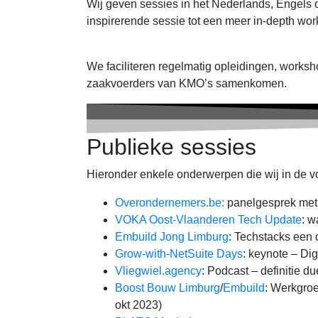
Wij geven sessies in het Nederlands, Engels 
inspirerende sessie tot een meer in-depth wo
We faciliteren regelmatig opleidingen, works
zaakvoerders van KMO’s samenkomen.
Publieke sessies
Hieronder enkele onderwerpen die wij in de 
Overondernemers.be:
panelgesprek met 
VOKA Oost-Vlaanderen Tech Update
: w
Embuild Jong Limburg
: Techstacks een 
Grow-with-NetSuite Days
: keynote – Di
Vliegwiel.agency
: Podcast – definitie d
Boost Bouw Limburg
/
Embuild
: Werkgro
okt 2023)