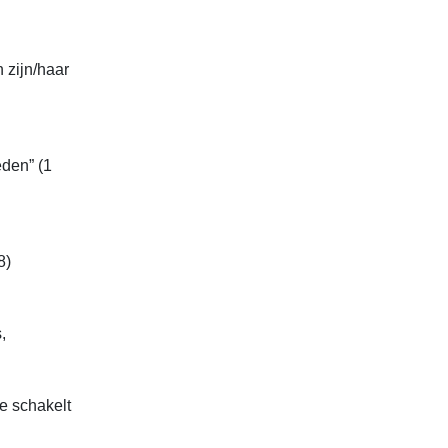
 zijn/haar
eden” (1
8)
,
e schakelt