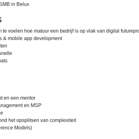
 SMB in Belux
s
 te voelen hoe matuur een bedrijf is op vlak van digital futurep
ess & mobile app development
cten
snelle
oats
nt en een mentor
 management en MSP
ze
rond het opsplitsen van complexiteit
erence Models)