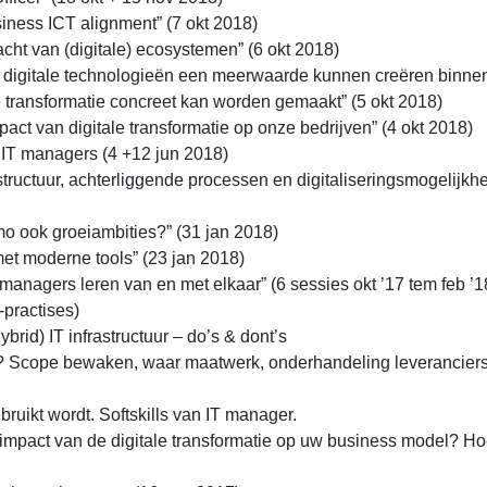
ness ICT alignment” (7 okt 2018)
t van (digitale) ecosystemen” (6 okt 2018)
igitale technologieën een meerwaarde kunnen creëren binnen
e transformatie concreet kan worden gemaakt” (5 okt 2018)
t van digitale transformatie op onze bedrijven” (4 okt 2018)
IT managers (4 +12 jun 2018)
ructuur, achterliggende processen en digitaliseringsmogelijkh
o ook groeiambities?” (31 jan 2018)
et moderne tools” (23 jan 2018)
nagers leren van en met elkaar” (6 sessies okt ’17 tem feb ’1
-practises)
rid) IT infrastructuur – do’s & dont’s
? Scope bewaken, waar maatwerk, onderhandeling leveranciers
uikt wordt. Softskills van IT manager.
pact van de digitale transformatie op uw business model? Ho