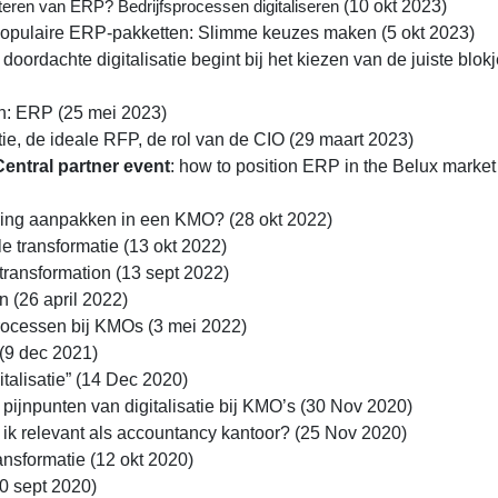
(10 okt 2023)
cteren van ERP? Bedrijfsprocessen digitaliseren
 populaire ERP-pakketten: Slimme keuzes maken (5 okt 2023)
 doordachte digitalisatie begint bij het kiezen van de juiste blok
: ERP (25 mei 2023)
atie, de ideale RFP, de rol van de CIO (29 maart 2023)
entral partner event
: how to position ERP in the Belux market
ring aanpakken in een KMO? (28 okt 2022)
ale transformatie (13 okt 2022)
al transformation (13 sept 2022)
on (26 april 2022)
processen bij KMOs (3 mei 2022)
 (9 dec 2021)
gitalisatie” (14 Dec 2020)
ijnpunten van digitalisatie bij KMO’s (30 Nov 2020)
 ik relevant als accountancy kantoor? (25 Nov 2020)
ransformatie (12 okt 2020)
30 sept 2020)