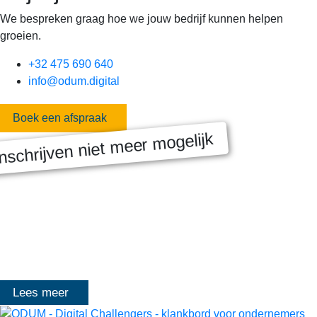
We bespreken graag hoe we jouw bedrijf kunnen helpen
groeien.
+32 475 690 640
info@odum.digital
Boek een afspraak
nschrijven niet meer mogelijk
MASTERCLASS 2025
Digitale transformatie We gaan samen aan de slag met échte
klanten, échte cases, échte team-vraagstukken en Enterprise
Architecture-designs. Doorheen het traject deelt Olivier
Mangelschots op…
Lees meer