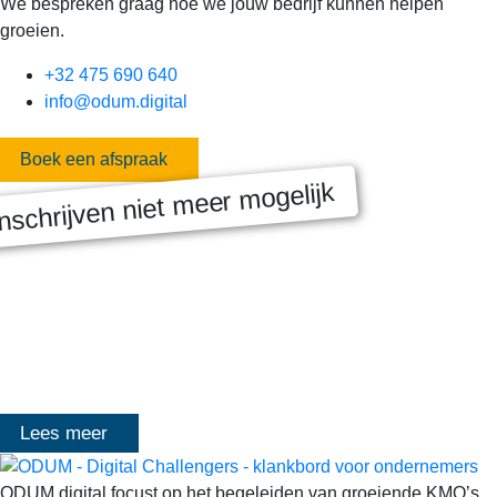
We bespreken graag hoe we jouw bedrijf kunnen helpen
groeien.
+32 475 690 640
info@odum.digital
Boek een afspraak
nschrijven niet meer mogelijk
MASTERCLASS 2025
Digitale transformatie We gaan samen aan de slag met échte
klanten, échte cases, échte team-vraagstukken en Enterprise
Architecture-designs. Doorheen het traject deelt Olivier
Mangelschots op…
Lees meer
ODUM.digital focust op het begeleiden van groeiende KMO’s,