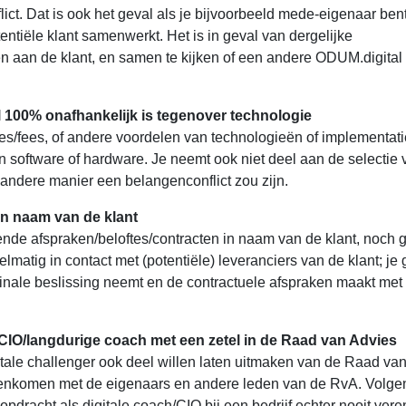
ct. Dat is ook het geval als je bijvoorbeeld mede-eigenaar bent
ntiële klant samenwerkt. Het is in geval van dergelijke
en aan de klant, en samen te kijken of een andere ODUM.digital
al 100% onafhankelijk is tegenover technologie
s/fees, of andere voordelen van technologieën of implementati
an software of hardware. Je neemt ook niet deel aan de selectie 
 andere manier een belangenconflict zou zijn.
in naam van de klant
dende afspraken/beloftes/contracten in naam van de klant, noch
lmatig in contact met (potentiële) leveranciers van de klant; je 
e finale beslissing neemt en de contractuele afspraken maakt met 
 CIO/langdurige coach met een zetel in de Raad van Advies
gitale challenger ook deel willen laten uitmaken van de Raad va
menkomen met de eigenaars en andere leden van de RvA. Volge
pdracht als digitale coach/CIO bij een bedrijf echter nooit ver