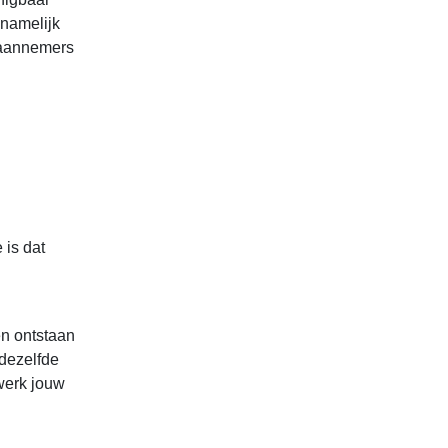
 namelijk
eraannemers
 is dat
en ontstaan
 dezelfde
twerk jouw