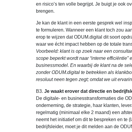
en risico’s ten volle begrijpt. Je buigt je ook 
brengen.
Je kan de klant in een eerste gesprek wel in
te formuleren. Wanneer een klant toch zou aan
erop te wijzen dat ODUM.digital dit soort opdr
waar we écht impact hebben op de totale tran
Voorbeeld: klant is op zoek naar een consultan
scope beperkt wordt naar “interne efficiëntie”
businessmodel. En waarbij de klant na de sele
zonder ODUM.digital te betrekken als klankbor
resoluut neen tegen zegt; omdat we uit ervarin
B3.
Je waakt erover dat directie en bedrijfs
De digitale- en businesstransformaties die O
onderneming, de strategie, haar klanten, lever
regelmatig (minimaal elke 2 maand) een afst
neemt het initiatief om dit te bespreken en te 
bedrijfsleider, moet je dit melden aan de ODUM