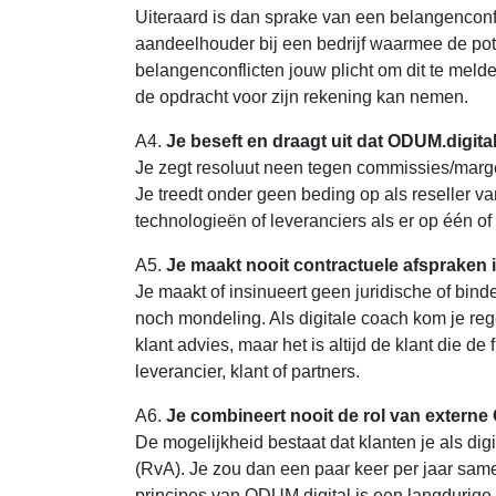
Uiteraard is dan sprake van een belangenconfli
aandeelhouder bij een bedrijf waarmee de pote
belangenconflicten jouw plicht om dit te meld
de opdracht voor zijn rekening kan nemen.
A4.
Je beseft en draagt uit dat ODUM.digit
Je zegt resoluut neen tegen commissies/marge
Je treedt onder geen beding op als reseller v
technologieën of leveranciers als er op één of
A5.
Je maakt nooit contractuele afspraken 
Je maakt of insinueert geen juridische of bin
noch mondeling. Als digitale coach kom je rege
klant advies, maar het is altijd de klant die d
leverancier, klant of partners.
A6.
Je combineert nooit de rol van externe
De mogelijkheid bestaat dat klanten je als di
(RvA). Je zou dan een paar keer per jaar sa
principes van ODUM.digital is een langdurige o