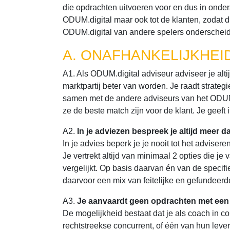
die opdrachten uitvoeren voor en dus in ond
ODUM.digital maar ook tot de klanten, zodat di
ODUM.digital van andere spelers onderscheid
A. ONAFHANKELIJKHE
A1. Als ODUM.digital adviseur adviseer je alti
marktpartij beter van worden. Je raadt strate
samen met de andere adviseurs van het ODUM.
ze de beste match zijn voor de klant. Je geeft
A2.
In je adviezen bespreek je altijd meer d
In je advies beperk je je nooit tot het adviser
Je vertrekt altijd van minimaal 2 opties die j
vergelijkt. Op basis daarvan én van de specifie
daarvoor een mix van feitelijke en gefundeerd
A3.
Je aanvaardt geen opdrachten met een (
De mogelijkheid bestaat dat je als coach in con
rechtstreekse concurrent, of één van hun leve