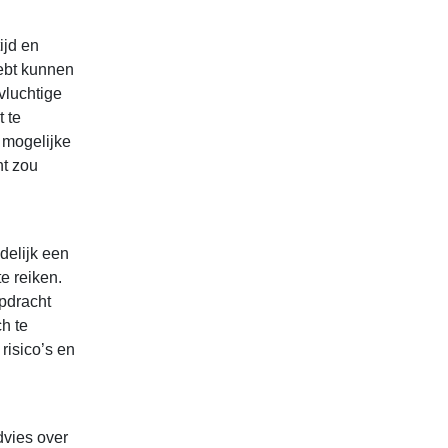
ijd en
ebt kunnen
vluchtige
 te
 mogelijke
nt zou
delijk een
e reiken.
opdracht
h te
risico’s en
dvies over