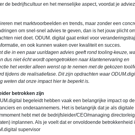
over de bedrijfscultuur en het menselijke aspect, voordat je advie
spireren met marktvoorbeelden en trends, maar zonder een concr
dringen om snel-snel advies te geven, dan is het jouw plicht om
achten niet doet. ODUM. digital gaat enkel voor veranderingstra
sformatie, en ook kunnen waken over kwaliteit en succes.
t die in een paar uur/dagen advies geeft rond tooling-keuze, wa
 en dus niet écht wordt opengetrokken naar klantenervaring en
ctie het verder alleen wenst op te nemen met de gekozen tool/l
d tijdens de realisatiefase. Dit zijn opdrachten waar ODUM.digi
g weten dat onze impact hier te beperkt is.
leider betrokken zijn
DUM.digital begeleidt hebben vaak een belangrijke impact op de
anciers en onderaannemers. Het is belangrijk dat je als digitale
emmoment hebt met de bedrijfsleider/CEO/managing director/eig
(laten) inplannen. Als je voelt dat er onvoldoende betrokkenheid 
.digital supervisor