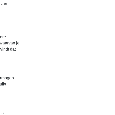
 van
dere
 waarvan je
vindt dat
vermogen
uikt
es.