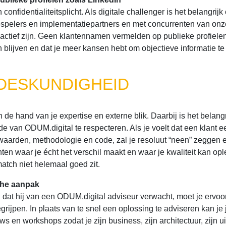
n confidentialiteitsplicht. Als digitale challenger is het belangrij
spelers en implementatiepartners en met concurrenten van onz
 actief zijn. Geen klantennamen vermelden op publieke profiele
n blijven en dat je meer kansen hebt om objectieve informatie te
 DESKUNDIGHEID
n de hand van je expertise en externe blik. Daarbij is het belang
 van ODUM.digital te respecteren. Als je voelt dat een klant e
ze waarden, methodologie en code, zal je resoluut “neen” zeggen 
ten waar je écht het verschil maakt en waar je kwaliteit kan op
tch niet helemaal goed zit.
sche aanpak
 dat hij van een ODUM.digital adviseur verwacht, moet je ervoo
egrijpen. In plaats van te snel een oplossing te adviseren kan je 
ews en workshops zodat je zijn business, zijn architectuur, zijn 