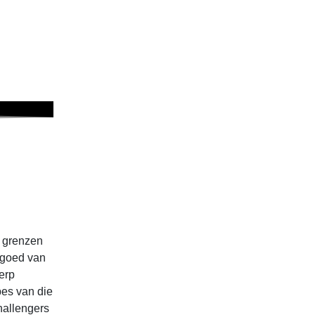
n grenzen
r goed van
erp
pes van die
challengers