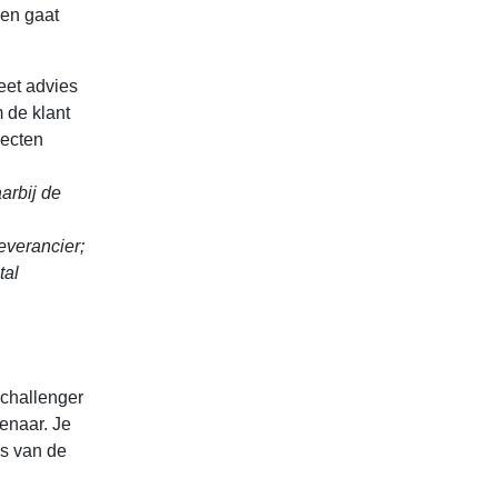
zen gaat
eet advies
 de klant
jecten
arbij de
everancier;
tal
 challenger
enaar. Je
is van de