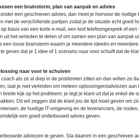
tussen een brainstorm, plan van aanpak en advies
ijzonder een geschreven advies, dan moet je hiervoor de nodige t
et de verschillende partijen zodat je de situatie echt goed h
 op basis van een korte e-mail, een kort telefoongesprek of een 
 uit het verleden te delen of om samen een plan van aanpak uit
ls een losse brainstorm waarin je meerdere ideeën en meerdere
te geven dat je 1 idee of 1 scenario naar voor schuift dat de kla
plossing naar voor te schuiven
coach als ze al diep in de problemen zitten en dan willen ze da
gen, laat je niet verleiden om meteen oplossingen/adviezen aan t
brede kijk op het probleem: je legt je klant uit dat je enkel de 
akken. Dit wil zeggen dat de klant jou de tijd moet geven om zic
 mensen, de huidige IT-omgeving en de leveranciers, de noden, 
iteindelijk een goed onderbouwd advies geven.
nderbouwde adviezen te geven. Sta daarom in een geschreven a