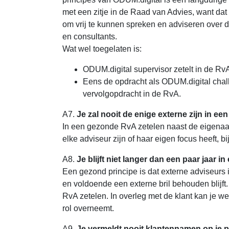
met een zitje in de Raad van Advies, want dat
om vrij te kunnen spreken en adviseren over 
en consultants.
Wat wel toegelaten is:
ODUM.digital supervisor zetelt in de RvA
Eens de opdracht als ODUM.digital chal
vervolgopdracht in de RvA.
A7.
Je zal nooit de enige externe zijn in e
In een gezonde RvA zetelen naast de eigenaar(s
elke adviseur zijn of haar eigen focus heeft, b
A8.
Je blijft niet langer dan een paar jaar 
Een gezond principe is dat externe adviseurs
en voldoende een externe bril behouden blijft.
RvA zetelen. In overleg met de klant kan je w
rol overneemt.
A9.
Je vermeldt nooit klantennamen op je p