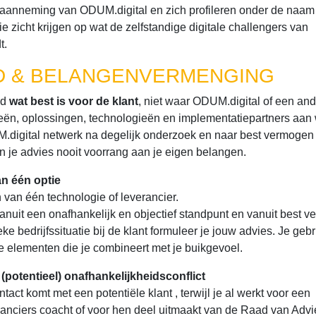
eraanneming van ODUM.digital en zich profileren onder de naam
e zicht krijgen op wat de zelfstandige digitale challengers van
t.
ID & BELANGENVERMENGING
jd
wat best is voor de klant
, niet waar ODUM.digital of een an
gieën, oplossingen, technologieën en implementatiepartners aan
digital netwerk na degelijk onderzoek en naar best vermogen 
 in je advies nooit voorrang aan je eigen belangen.
an één optie
en van één technologie of leverancier.
e vanuit een onafhankelijk en objectief standpunt en vanuit best 
ke bedrijfssituatie bij de klant formuleer je jouw advies. Je gebr
e elementen die je combineert met je buikgevoel.
potentieel) onafhankelijkheidsconflict
tact komt met een potentiële klant , terwijl je al werkt voor een
ranciers coacht of voor hen deel uitmaakt van de Raad van Advi