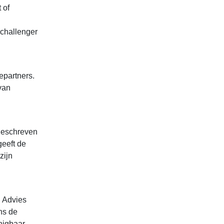
 of
 challenger
epartners.
van
 geschreven
geeft de
zijn
n Advies
ns de
enigbaar