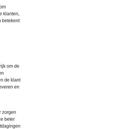
k om
e klanten,
n betekent
rijk om de
en
en de klant
leveren en
r zorgen
je beter
uitdagingen