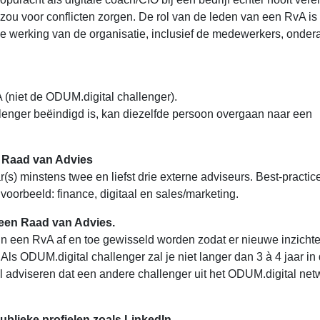
 zou voor conflicten zorgen. De rol van de leden van een RvA is
de werking van de organisatie, inclusief de medewerkers, ond
 (niet de ODUM.digital challenger).
lenger beëindigd is, kan diezelfde persoon overgaan naar een
en Raad van Advies
) minstens twee en liefst drie externe adviseurs. Best-practice
ijvoorbeeld: finance, digitaal en sales/marketing.
in een Raad van Advies.
 in een RvA af en toe gewisseld worden zodat er nieuwe inzicht
 Als ODUM.digital challenger zal je niet langer dan 3 à 4 jaar in
el adviseren dat een andere challenger uit het ODUM.digital ne
ublieke profielen zoals LinkedIn