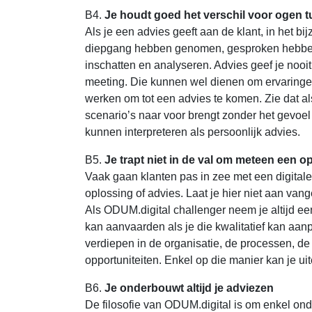
B4.
Je houdt goed het verschil voor ogen 
Als je een advies geeft aan de klant, in het b
diepgang hebben genomen, gesproken hebben m
inschatten en analyseren. Advies geef je nooit
meeting. Die kunnen wel dienen om ervaringen
werken om tot een advies te komen. Zie dat a
scenario’s naar voor brengt zonder het gevoel 
kunnen interpreteren als persoonlijk advies.
B5.
Je trapt niet in de val om meteen een o
Vaak gaan klanten pas in zee met een digitale 
oplossing of advies. Laat je hier niet aan van
Als ODUM.digital challenger neem je altijd een 
kan aanvaarden als je die kwalitatief kan aanp
verdiepen in de organisatie, de processen, de
opportuniteiten. Enkel op die manier kan je u
B6.
Je onderbouwt altijd je adviezen
De filosofie van ODUM.digital is om enkel o