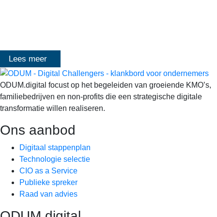
Digitale transformatie We gaan samen aan de slag met échte
klanten, échte cases, échte team-vraagstukken en Enterprise
Architecture-designs. Doorheen het traject deelt Olivier
Mangelschots op…
Lees meer
ODUM.digital focust op het begeleiden van groeiende KMO’s,
familiebedrijven en non-profits die een strategische digitale
transformatie willen realiseren.
Ons aanbod
Digitaal stappenplan
Technologie selectie
CIO as a Service
Publieke spreker
Raad van advies
ODUM.digital