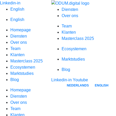
Spring
Linkedin-in
naar
English
Diensten
inhoud
Over ons
English
Team
Homepage
Klanten
Diensten
Masterclass 2025
Over ons
Team
Ecosystemen
Klanten
Marktstudies
Masterclass 2025
Ecosystemen
Blog
Marktstudies
Blog
Linkedin-in
Youtube
NEDERLANDS
ENGLISH
Homepage
Wholesale-distribution-digital-ecosystem
Diensten
Over ons
Team
Klanten