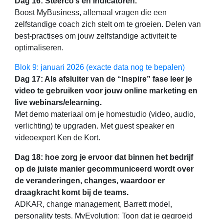
Dag 16: Steerco’s en indicatoren.
​Boost MyBusiness, allemaal vragen die een
zelfstandige coach zich stelt om te groeien. Delen van
best-practises om jouw zelfstandige activiteit te
optimaliseren.
Blok 9: januari 2026 (exacte data nog te bepalen)
Dag 17: Als afsluiter van de “Inspire” fase leer je
video te gebruiken voor jouw online marketing en
live webinars/elearning.
Met demo materiaal om je homestudio (video, audio,
verlichting) te upgraden. Met guest speaker en
videoexpert Ken de Kort.
Dag 18: hoe zorg je ervoor dat binnen het bedrijf
op de juiste manier gecommuniceerd wordt over
de veranderingen, changes, waardoor er
draagkracht komt bij de teams.
ADKAR, change management, Barrett model,
personality tests. MyEvolution: Toon dat je gegroeid