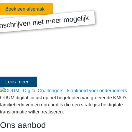
Boek een afspraak
nschrijven niet meer mogelijk
MASTERCLASS 2025
Digitale transformatie We gaan samen aan de slag met échte
klanten, échte cases, échte team-vraagstukken en Enterprise
Architecture-designs. Doorheen het traject deelt Olivier
Mangelschots op…
Lees meer
ODUM.digital focust op het begeleiden van groeiende KMO’s,
familiebedrijven en non-profits die een strategische digitale
transformatie willen realiseren.
Ons aanbod