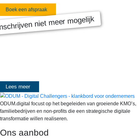
Boek een afspraak
nschrijven niet meer mogelijk
MASTERCLASS 2025
Digitale transformatie We gaan samen aan de slag met échte
klanten, échte cases, échte team-vraagstukken en Enterprise
Architecture-designs. Doorheen het traject deelt Olivier
Mangelschots op…
Lees meer
ODUM.digital focust op het begeleiden van groeiende KMO’s,
familiebedrijven en non-profits die een strategische digitale
transformatie willen realiseren.
Ons aanbod