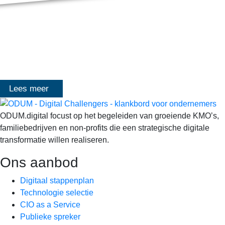
MASTERCLASS 2025
Digitale transformatie We gaan samen aan de slag met échte
klanten, échte cases, échte team-vraagstukken en Enterprise
Architecture-designs. Doorheen het traject deelt Olivier
Mangelschots op…
Lees meer
ODUM.digital focust op het begeleiden van groeiende KMO’s,
familiebedrijven en non-profits die een strategische digitale
transformatie willen realiseren.
Ons aanbod
Digitaal stappenplan
Technologie selectie
CIO as a Service
Publieke spreker