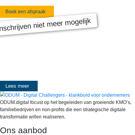
Boek een afspraak
nschrijven niet meer mogelijk
MASTERCLASS 2025
Digitale transformatie We gaan samen aan de slag met échte
klanten, échte cases, échte team-vraagstukken en Enterprise
Architecture-designs. Doorheen het traject deelt Olivier
Mangelschots op…
Lees meer
ODUM.digital focust op het begeleiden van groeiende KMO’s,
familiebedrijven en non-profits die een strategische digitale
transformatie willen realiseren.
Ons aanbod