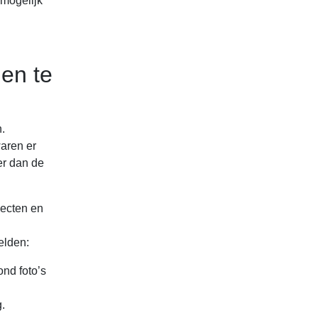
 mogelijk
en te
.
aren er
er dan de
jecten en
elden:
ond foto’s
.