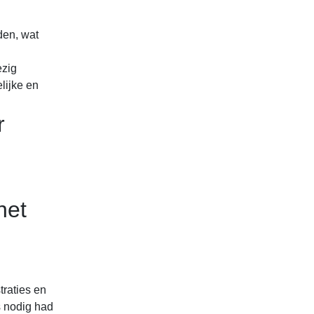
den, wat
ezig
lijke en
r
het
raties en
s nodig had