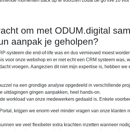
nnende momenten back up te voorzien zodat de go live zo vlot
bracht om met ODUM.digital sam
un aanpak je geholpen?
ERP-systeem die end-of-life was en dus vernieuwd moest worden
is voor onze webshop en er niet echt een CRM systeem was, w
dacht vroegen. Aangezien dit niet mijn expertise is, hebben we 
zzel na een grondige analyse opgedeeld in verschillende pro
de uitdagingen gingen aanpakken, heel hands-on.
t de workload van onze medewerkers gedaald is. Enkele voorbe
 Portal, krijgen we enorm veel minder vragen van onze klanten r
unnen we veel flexibeler extra krachten inzetten wanneer nodig