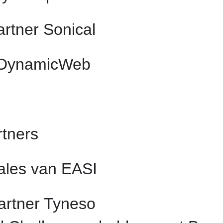
rtner Sonical
 DynamicWeb
tners
sales van EASI
artner Tyneso