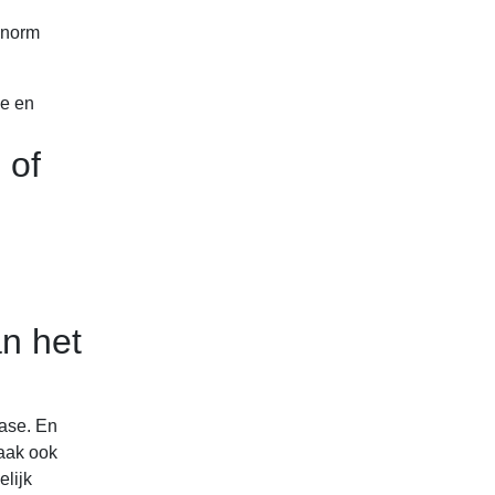
enorm
ie en
 of
an het
case. En
vaak ook
lijk