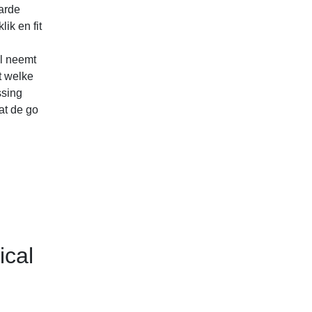
harde
ik en fit
ol neemt
t welke
ssing
at de go
ical