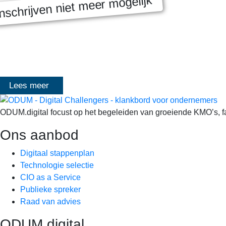
nschrijven niet meer mogelijk
MASTERCLASS 2025
Digitale transformatie We gaan samen aan de slag met échte kl
het traject deelt Olivier Mangelschots op…
Lees meer
ODUM.digital focust op het begeleiden van groeiende KMO’s, fami
Ons aanbod
Digitaal stappenplan
Technologie selectie
CIO as a Service
Publieke spreker
Raad van advies
ODUM.digital