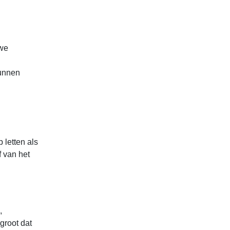
uwe
kunnen
 letten als
f van het
,
groot dat