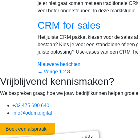
je er niet gaat komen met een traditionele CR
veel beter ondersteunen. In deze marktstudi
CRM for sales
Het juiste CRM pakket kiezen voor de sales afd
bestaan? Kies je voor een standalone of een
juiste oplossing? Use-cases van een CRM Tre
Nieuwere berichten
Pagina
Pagina
Pagina
←
Vorige
1
2
3
Vrijblijvend kennismaken?
We bespreken graag hoe we jouw bedrijf kunnen helpen groeie
+32 475 690 640
info@odum.digital
Boek een afspraak