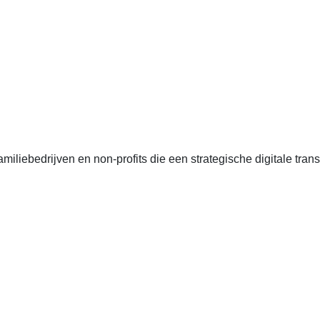
anten, échte cases, échte team-vraagstukken en Enterprise Arc
liebedrijven en non-profits die een strategische digitale transf