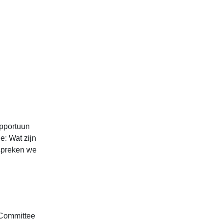
opportuun
e: Wat zijn
 spreken we
& Committee