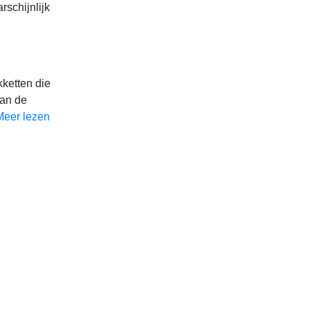
rschijnlijk
kketten die
dan de
Meer lezen