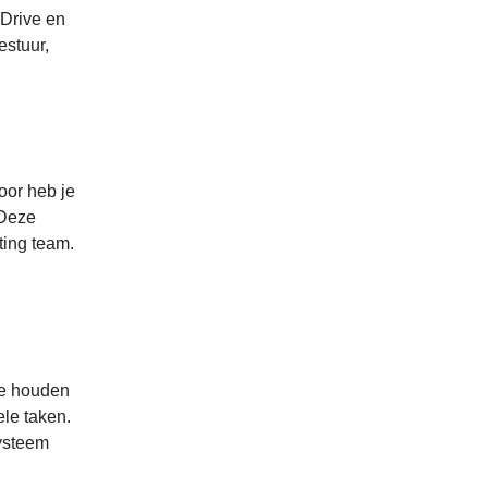
Drive en
estuur,
oor heb je
 Deze
ting team.
te houden
ele taken.
ysteem