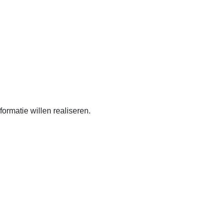
hitecture-designs. Doorheen
ormatie willen realiseren.