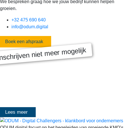
We bespreken graag hoe we jouw bedrijf kunnen helpen
groeien.
+32 475 690 640
info@odum.digital
Boek een afspraak
nschrijven niet meer mogelijk
MASTERCLASS 2025
Digitale transformatie We gaan samen aan de slag met échte
klanten, échte cases, échte team-vraagstukken en Enterprise
Architecture-designs. Doorheen het traject deelt Olivier
Mangelschots op…
Lees meer
ODUM.digital focust op het begeleiden van groeiende KMO’s,