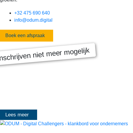
+32 475 690 640
info@odum.digital
Boek een afspraak
nschrijven niet meer mogelijk
MASTERCLASS 2025
Digitale transformatie We gaan samen aan de slag met échte
klanten, échte cases, échte team-vraagstukken en Enterprise
Architecture-designs. Doorheen het traject deelt Olivier
Mangelschots op…
Lees meer