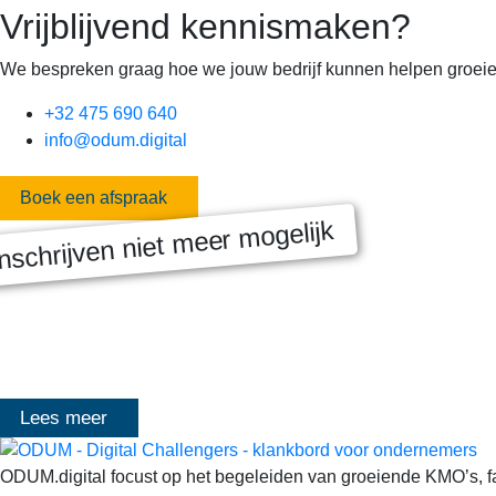
Vrijblijvend kennismaken?
We bespreken graag hoe we jouw bedrijf kunnen helpen groeie
+32 475 690 640
info@odum.digital
Boek een afspraak
nschrijven niet meer mogelijk
MASTERCLASS 2025
Digitale transformatie We gaan samen aan de slag met échte kl
het traject deelt Olivier Mangelschots op…
Lees meer
ODUM.digital focust op het begeleiden van groeiende KMO’s, fami