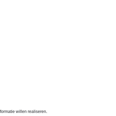
hitecture-designs. Doorheen
ormatie willen realiseren.