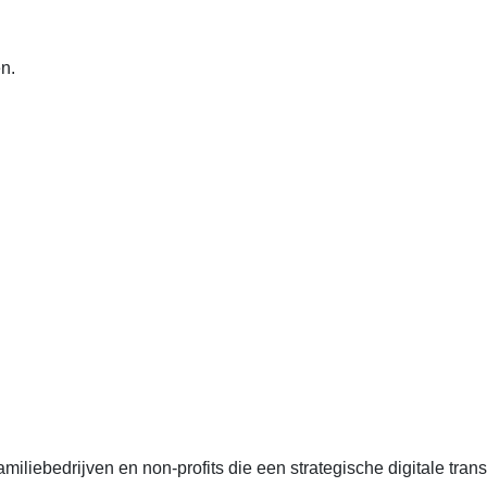
n.
anten, échte cases, échte team-vraagstukken en Enterprise Arc
liebedrijven en non-profits die een strategische digitale transf