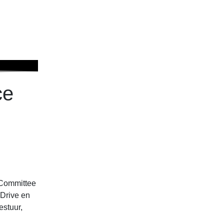
ce
& Committee
Drive en
estuur,