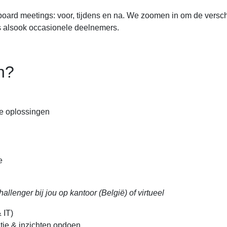
oard meetings: voor, tijdens en na. We zoomen in om de versch
 alsook occasionele deelnemers.
n?
de oplossingen
e
llenger bij jou op kantoor (België) of virtueel
 IT)
atie & inzichten opdoen