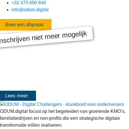
+32 475 690 640
info@odum.digital
Boek een afspraak
nschrijven niet meer mogelijk
MASTERCLASS 2025
Digitale transformatie We gaan samen aan de slag met échte
klanten, échte cases, échte team-vraagstukken en Enterprise
Architecture-designs. Doorheen het traject deelt Olivier
Mangelschots op…
Lees meer
ODUM.digital focust op het begeleiden van groeiende KMO’s,
familiebedrijven en non-profits die een strategische digitale
transformatie willen realiseren.