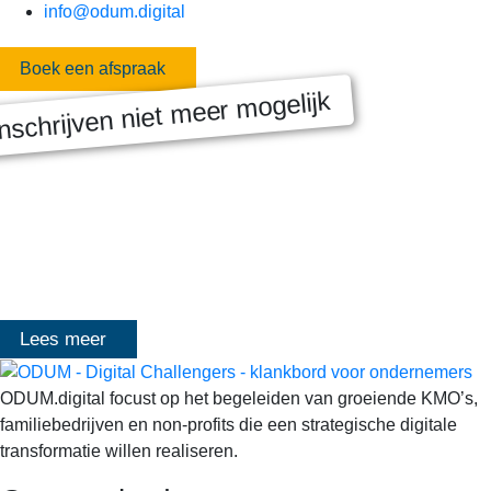
info@odum.digital
Boek een afspraak
nschrijven niet meer mogelijk
MASTERCLASS 2025
Digitale transformatie We gaan samen aan de slag met échte
klanten, échte cases, échte team-vraagstukken en Enterprise
Architecture-designs. Doorheen het traject deelt Olivier
Mangelschots op…
Lees meer
ODUM.digital focust op het begeleiden van groeiende KMO’s,
familiebedrijven en non-profits die een strategische digitale
transformatie willen realiseren.