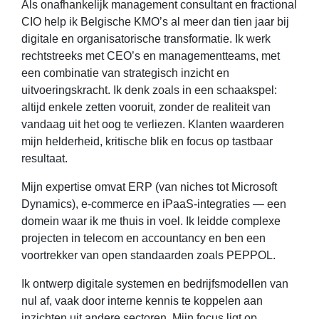
Als onafhankelijk management consultant en fractional
CIO help ik Belgische KMO’s al meer dan tien jaar bij
digitale en organisatorische transformatie. Ik werk
rechtstreeks met CEO’s en managementteams, met
een combinatie van strategisch inzicht en
uitvoeringskracht. Ik denk zoals in een schaakspel:
altijd enkele zetten vooruit, zonder de realiteit van
vandaag uit het oog te verliezen. Klanten waarderen
mijn helderheid, kritische blik en focus op tastbaar
resultaat.
Mijn expertise omvat ERP (van niches tot Microsoft
Dynamics), e-commerce en iPaaS-integraties — een
domein waar ik me thuis in voel. Ik leidde complexe
projecten in telecom en accountancy en ben een
voortrekker van open standaarden zoals PEPPOL.
Ik ontwerp digitale systemen en bedrijfsmodellen van
nul af, vaak door interne kennis te koppelen aan
inzichten uit andere sectoren. Mijn focus ligt op