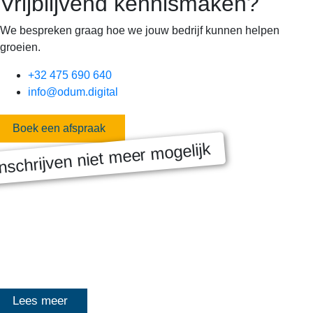
Vrijblijvend kennismaken?
We bespreken graag hoe we jouw bedrijf kunnen helpen
groeien.
+32 475 690 640
info@odum.digital
Boek een afspraak
nschrijven niet meer mogelijk
MASTERCLASS 2025
Digitale transformatie We gaan samen aan de slag met échte
klanten, échte cases, échte team-vraagstukken en Enterprise
Architecture-designs. Doorheen het traject deelt Olivier
Mangelschots op…
Lees meer