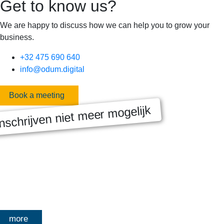
Get to know us?
We are happy to discuss how we can help you to grow your
business.
+32 475 690 640
info@odum.digital
Book a meeting
nschrijven niet meer mogelijk
MASTERCLASS 2025
Digitale transformatie We gaan samen aan de slag met échte
klanten, échte cases, échte team-vraagstukken en Enterprise
Architecture-designs. Doorheen het traject deelt Olivier
Mangelschots op…
more