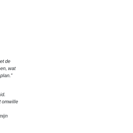
et de
en, wat
plan.”
id.
t omwille
mijn