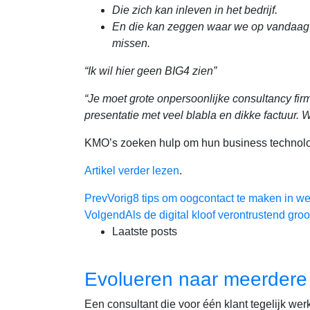
Die zich kan inleven in het bedrijf.
En die kan zeggen waar we op vandaag 
missen.
“Ik wil hier geen BIG4 zien”
“Je moet grote onpersoonlijke consultancy fi
presentatie met veel blabla en dikke factuur.
KMO’s zoeken hulp om hun business technolog
Artikel verder lezen
.
Prev
Vorig
8 tips om oogcontact te maken in w
Volgend
Als de digital kloof verontrustend gro
Laatste posts
Evolueren naar meerdere k
Een consultant die voor één klant tegelijk wer