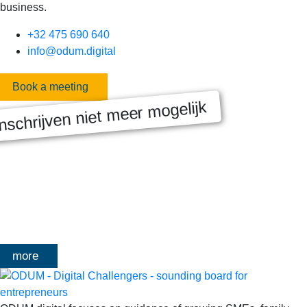
business.
+32 475 690 640
info@odum.digital
Book a meeting
nschrijven niet meer mogelijk
MASTERCLASS 2025
Digitale transformatie We gaan samen aan de slag met échte
klanten, échte cases, échte team-vraagstukken en Enterprise
Architecture-designs. Doorheen het traject deelt Olivier
Mangelschots op…
more