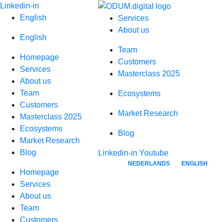
Skip
Linkedin-in
to
English
Services
content
About us
English
Team
Homepage
Customers
Services
Masterclass 2025
About us
Team
Ecosystems
Customers
Market Research
Masterclass 2025
Ecosystems
Blog
Market Research
Blog
Linkedin-in
Youtube
NEDERLANDS
ENGLISH
Homepage
Services
About us
Team
Customers