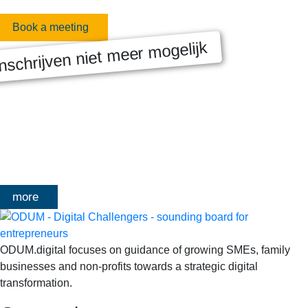
Book a meeting
nschrijven niet meer mogelijk
MASTERCLASS 2025
Digitale transformatie We gaan samen aan de slag met échte
klanten, échte cases, échte team-vraagstukken en Enterprise
Architecture-designs. Doorheen het traject deelt Olivier
Mangelschots op…
more
ODUM.digital focuses on guidance of growing SMEs, family
businesses and non-profits towards a strategic digital
transformation.