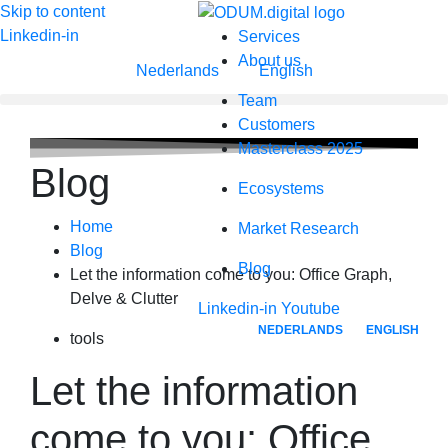
Skip to content
Linkedin-in
Services
About us
Nederlands
English
Team
Customers
Masterclass 2025
Blog
Ecosystems
Home
Market Research
Blog
Blog
Let the information come to you: Office Graph,
Delve & Clutter
Linkedin-in
Youtube
NEDERLANDS
ENGLISH
tools
Let the information
come to you: Office