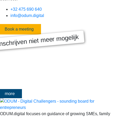
+32 475 690 640
info@odum.digital
Book a meeting
nschrijven niet meer mogelijk
MASTERCLASS 2025
Digitale transformatie We gaan samen aan de slag met échte
klanten, échte cases, échte team-vraagstukken en Enterprise
Architecture-designs. Doorheen het traject deelt Olivier
Mangelschots op…
more
ODUM.digital focuses on guidance of growing SMEs, family