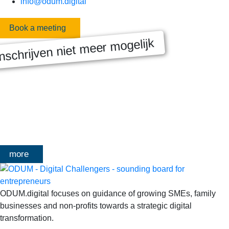
info@odum.digital
Book a meeting
nschrijven niet meer mogelijk
MASTERCLASS 2025
Digitale transformatie We gaan samen aan de slag met échte
klanten, échte cases, échte team-vraagstukken en Enterprise
Architecture-designs. Doorheen het traject deelt Olivier
Mangelschots op…
more
ODUM.digital focuses on guidance of growing SMEs, family
businesses and non-profits towards a strategic digital
transformation.