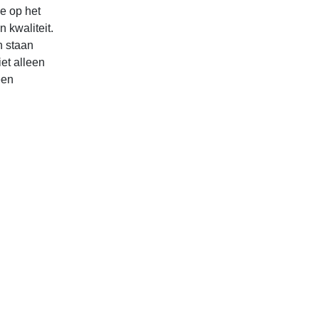
se op het
 kwaliteit.
n staan
et alleen
een