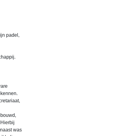
jn padel,
happij.
ware
 kennen.
retariaat,
ebouwd,
Hierbij
rnaast was