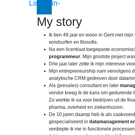
Linkedin-
in
My story
Ik ben 49 jaar en woon in Gent met mijn
windsurfen en filosofie.
Na een licentiaat toegepaste economisc
programmeur
. Mijn grootste project 
Drie jaar later zette ik mijn interesse voo
Mijn entrepreneurship nam vervolgens d
analytische CRM gedreven door datamining
Als (presales) consultant en later
manag
vendor kreeg ik de kans om gedurende 6 
Zo werkte ik oa voor bedrijven uit de fin
pharma, overheid en ziekenhuizen.
De 10 jaren daarop heb ik als zaakvoe
gespecialiseerd in
datamanagement en 
verdiepte ik me in functionele process