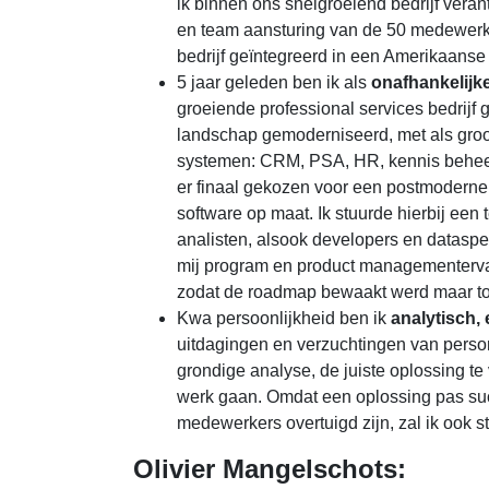
ik binnen ons snelgroeiend bedrijf veran
en team aansturing van de 50 medewerk
bedrijf geïntegreerd in een Amerikaanse
5 jaar geleden ben ik als
onafhankelijk
groeiende professional services bedrijf g
landschap gemoderniseerd, met als groot
systemen: CRM, PSA, HR, kennis behee
er finaal gekozen voor een postmoderne
software op maat. Ik stuurde hierbij ee
analisten, alsook developers en dataspec
mij program en product managementerva
zodat de roadmap bewaakt werd maar toc
Kwa persoonlijkheid ben ik
analytisch,
uitdagingen en verzuchtingen van pers
grondige analyse, de juiste oplossing te 
werk gaan. Omdat een oplossing pas succ
medewerkers overtuigd zijn, zal ik oo
Olivier Mangelschots: