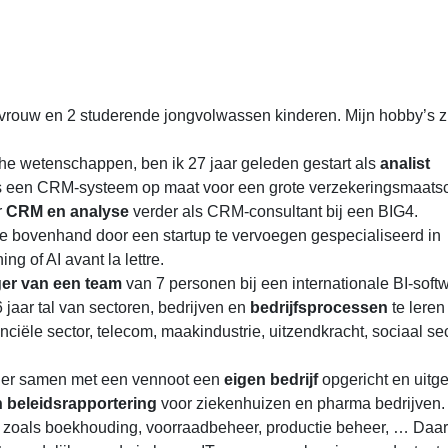
 vrouw en 2 studerende jongvolwassen kinderen. Mijn hobby’s zi
he wetenschappen, ben ik 27 jaar geleden gestart als
analist
was een CRM-systeem op maat voor een grote verzekeringsmaatsc
r
CRM en analyse
verder als CRM-consultant bij een BIG4.
e bovenhand door een startup te vervoegen gespecialiseerd in
 of AI avant la lettre.
er van een team
van 7 personen bij een internationale BI-soft
jaar tal van sectoren, bedrijven en
bedrijfsprocessen
te leren
anciële sector, telecom, maakindustrie, uitzendkracht, sociaal sec
rder samen met een vennoot een
eigen bedrijf
opgericht en uitg
beleidsrapportering
voor ziekenhuizen en pharma bedrijven. 
en zoals boekhouding, voorraadbeheer, productie beheer, … Daa