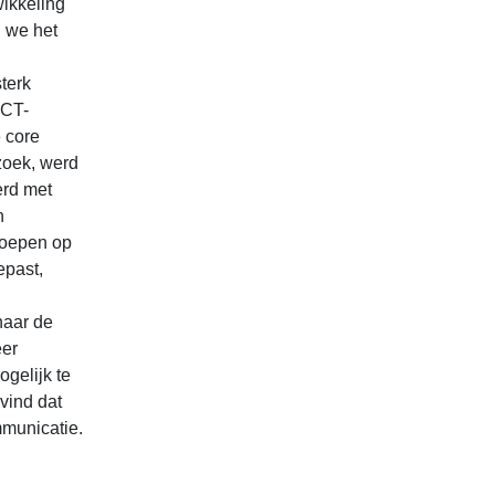
wikkeling
 we het
terk
ICT-
 core
zoek, werd
erd met
n
eroepen op
epast,
 naar de
eer
ogelijk te
vind dat
municatie.