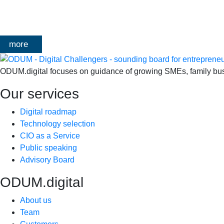
Digitale transformatie We gaan samen aan de slag met échte kl
het traject deelt Olivier Mangelschots op…
more
ODUM.digital focuses on guidance of growing SMEs, family busin
Our services
Digital roadmap
Technology selection
CIO as a Service
Public speaking
Advisory Board
ODUM.digital
About us
Team