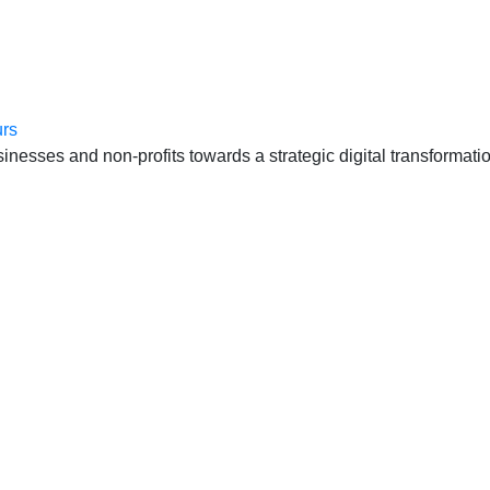
anten, échte cases, échte team-vraagstukken en Enterprise Arc
esses and non-profits towards a strategic digital transformatio