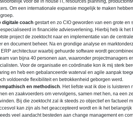
twoordelijk voor de in house IT, resources planning, productont
ers. Om een internationale expansie mogelijk te maken hebben
 groep.
e digitale coach
gestart en zo CIO geworden van een grote en s
especialiseerd in financiële adviesverlening. Hierbij heb ik het 
ste project de zoektocht naar en implementatie van de centrale
r en document beheer. Na en grondige analyse en marktonder
 ERP architectuur waarbij gehuurde software wordt gecombine
n team van bijna 40 personen aan, waaronder projectmanagers e
ialisten. Voor de organisatie en coördinatie kon ik mij sterk b
ring en heb een gebalanceerde waterval en agile aanpak toeg
h voldoende flexibiliteit en betrokkenheid geborgen werd.
 empathisch en methodisch
. Het liefste wat ik doe is luisteren
onen en zaakvoerders om vervolgens, samen met hen, na een z
vinden. Bij die zoektocht zal ik steeds zo objectief en factueel m
esvol kan zijn als het geaccepteerd wordt en ik het belangrijk 
k steeds veel aandacht besteden aan change management en com