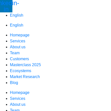
nkedin-
Skip
in
to
content
English
English
Homepage
Services
About us
Team
Customers
Masterclass 2025
Ecosystems
Market Research
Blog
Homepage
Services
About us
Team