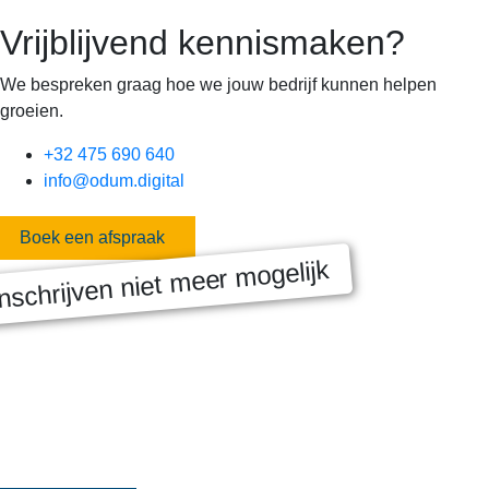
Vrijblijvend kennismaken?
We bespreken graag hoe we jouw bedrijf kunnen helpen
groeien.
+32 475 690 640
info@odum.digital
Boek een afspraak
nschrijven niet meer mogelijk
MASTERCLASS 2025
Digitale transformatie We gaan samen aan de slag met échte
klanten, échte cases, échte team-vraagstukken en Enterprise
Architecture-designs. Doorheen het traject deelt Olivier
Mangelschots op…