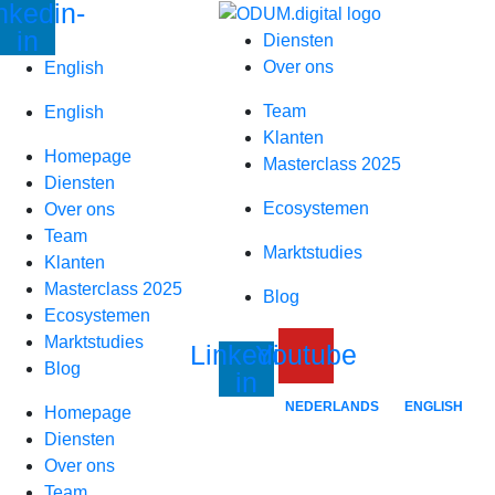
nkedin-
Spring
in
naar
Diensten
inhoud
Over ons
English
Team
English
Klanten
Homepage
Masterclass 2025
Diensten
Ecosystemen
Over ons
Team
Marktstudies
Klanten
Masterclass 2025
Blog
Ecosystemen
Marktstudies
Linkedin-
Youtube
Blog
in
NEDERLANDS
ENGLISH
Homepage
Diensten
Over ons
Team