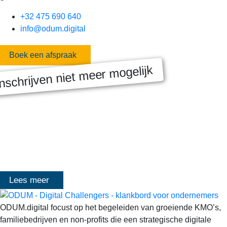
+32 475 690 640
info@odum.digital
Boek een afspraak
nschrijven niet meer mogelijk
MASTERCLASS 2025
Digitale transformatie We gaan samen aan de slag met échte
klanten, échte cases, échte team-vraagstukken en Enterprise
Architecture-designs. Doorheen het traject deelt Olivier
Mangelschots op…
Lees meer
ODUM.digital focust op het begeleiden van groeiende KMO’s,
familiebedrijven en non-profits die een strategische digitale