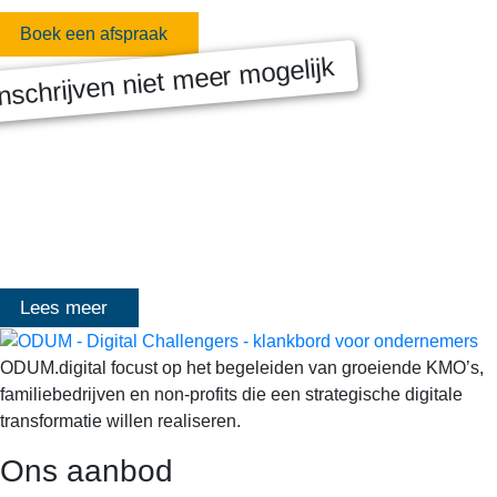
Boek een afspraak
nschrijven niet meer mogelijk
MASTERCLASS 2025
Digitale transformatie We gaan samen aan de slag met échte
klanten, échte cases, échte team-vraagstukken en Enterprise
Architecture-designs. Doorheen het traject deelt Olivier
Mangelschots op…
Lees meer
ODUM.digital focust op het begeleiden van groeiende KMO’s,
familiebedrijven en non-profits die een strategische digitale
transformatie willen realiseren.
Ons aanbod