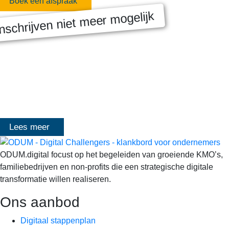
Boek een afspraak
nschrijven niet meer mogelijk
MASTERCLASS 2025
Digitale transformatie We gaan samen aan de slag met échte
klanten, échte cases, échte team-vraagstukken en Enterprise
Architecture-designs. Doorheen het traject deelt Olivier
Mangelschots op…
Lees meer
ODUM.digital focust op het begeleiden van groeiende KMO’s,
familiebedrijven en non-profits die een strategische digitale
transformatie willen realiseren.
Ons aanbod
Digitaal stappenplan