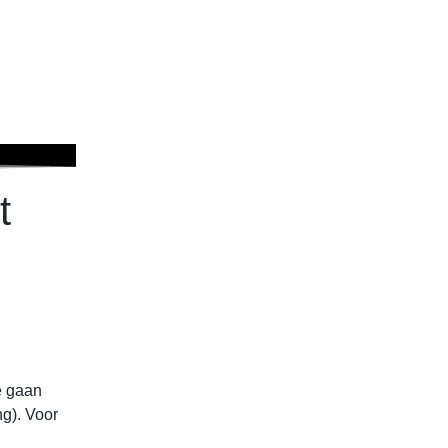
t
e gaan
ng). Voor