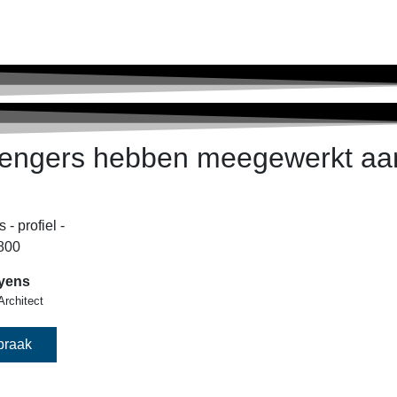
engers hebben meegewerkt aa
yens
Architect
praak