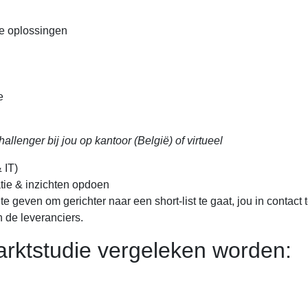
de oplossingen
e
llenger bij jou op kantoor (België) of virtueel
 IT)
atie & inzichten opdoen
te geven om gerichter naar een short-list te gaat, jou in contact
n de leveranciers.
arktstudie vergeleken worden: