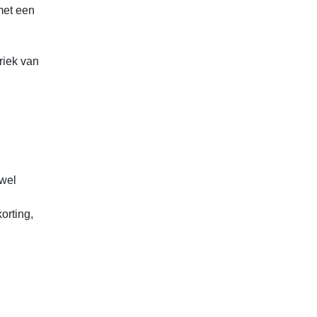
met een
riek van
owel
orting,