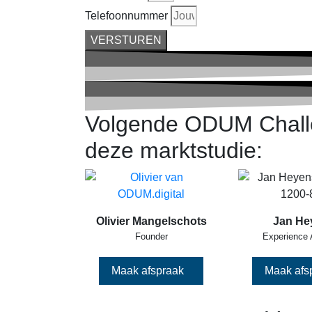
Telefoonnummer
VERSTUREN
Volgende ODUM Chall
deze marktstudie:
Olivier Mangelschots
Jan He
Founder
Experience 
Maak afspraak
Maak afs