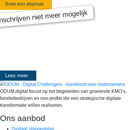
Boek een afspraak
nschrijven niet meer mogelijk
MASTERCLASS 2025
Digitale transformatie We gaan samen aan de slag met échte
klanten, échte cases, échte team-vraagstukken en Enterprise
Architecture-designs. Doorheen het traject deelt Olivier
Mangelschots op…
Lees meer
ODUM.digital focust op het begeleiden van groeiende KMO’s,
familiebedrijven en non-profits die een strategische digitale
transformatie willen realiseren.
Ons aanbod
Digitaal stappenplan