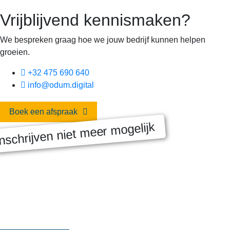
Vrijblijvend kennismaken?
We bespreken graag hoe we jouw bedrijf kunnen helpen
groeien.
+32 475 690 640
info@odum.digital
Boek een afspraak
nschrijven niet meer mogelijk
MASTERCLASS 2025
Digitale transformatie We gaan samen aan de slag met échte
klanten, échte cases, échte team-vraagstukken en Enterprise
Architecture-designs. Doorheen het traject deelt Olivier
Mangelschots op…