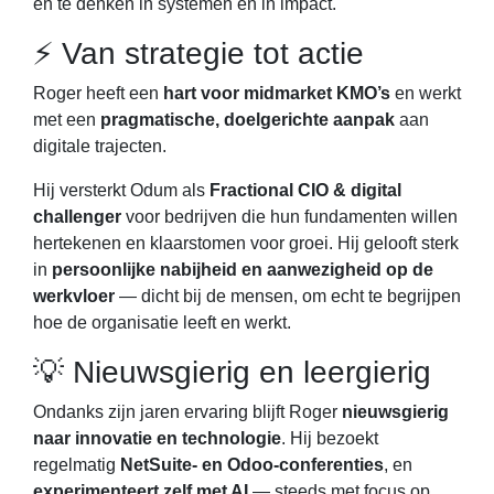
en te denken in systemen én in impact.
⚡ Van strategie tot actie
Roger heeft een
hart voor midmarket KMO’s
en werkt
met een
pragmatische, doelgerichte aanpak
aan
digitale trajecten.
Hij versterkt Odum als
Fractional CIO & digital
challenger
voor bedrijven die hun fundamenten willen
hertekenen en klaarstomen voor groei. Hij gelooft sterk
in
persoonlijke nabijheid en aanwezigheid op de
werkvloer
— dicht bij de mensen, om echt te begrijpen
hoe de organisatie leeft en werkt.
💡 Nieuwsgierig en leergierig
Ondanks zijn jaren ervaring blijft Roger
nieuwsgierig
naar innovatie en technologie
. Hij bezoekt
regelmatig
NetSuite- en Odoo-conferenties
, en
experimenteert zelf met AI
— steeds met focus op