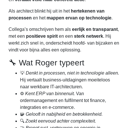
Als architect blinkt hij uit in het
hertekenen van
processen
en het
mappen ervan op technologie
.
Collega’s omschrijven hem als
eerlijk en transparant
,
met een
positieve spirit
en een
sterk netwerk
. Hij
werkt zich snel in, onderscheidt hoofd- van bijzaken en
vindt voor bijna alles een oplossing.
🔧 Wat Roger typeert
💡
Denkt in processen, niet in technologie alleen.
Hij vertaalt business-uitdagingen moeiteloos
naar werkbare IT-architecturen.
⚙️
Kent ERP van binnenuit.
Van
ordermanagement en fulfilment tot finance,
integraties en e-commerce.
🧩
Gelooft in nabijheid en betrokkenheid.
🔍
Zoekt eenvoud achter complexiteit.
🤝
Brengt rust, vertrouwen en energie in