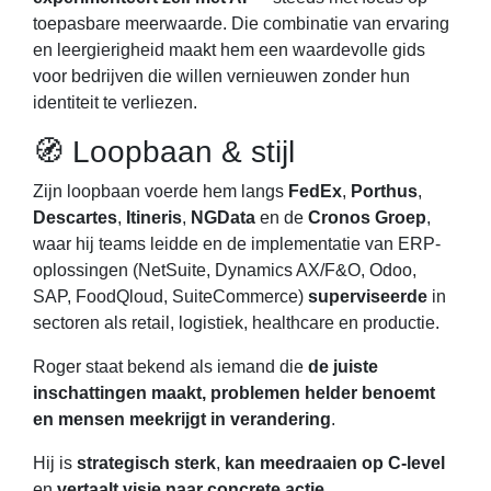
toepasbare meerwaarde. Die combinatie van ervaring
en leergierigheid maakt hem een waardevolle gids
voor bedrijven die willen vernieuwen zonder hun
identiteit te verliezen.
🧭 Loopbaan & stijl
Zijn loopbaan voerde hem langs
FedEx
,
Porthus
,
Descartes
,
Itineris
,
NGData
en de
Cronos Groep
,
waar hij teams leidde en de implementatie van ERP-
oplossingen (NetSuite, Dynamics AX/F&O, Odoo,
SAP, FoodQloud, SuiteCommerce)
superviseerde
in
sectoren als retail, logistiek, healthcare en productie.
Roger staat bekend als iemand die
de juiste
inschattingen maakt, problemen helder benoemt
en mensen meekrijgt in verandering
.
Hij is
strategisch sterk
,
kan meedraaien op C-level
en
vertaalt visie naar concrete actie
.