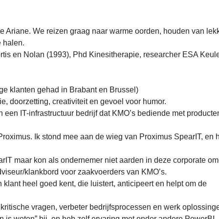
ote Ariane. We reizen graag naar warme oorden, houden van lek
 halen.
tis en Nolan (1993), Phd Kinesitherapie, researcher ESA Keul
lige klanten gehad in Brabant en Brussel)
, doorzetting, creativiteit en gevoel voor humor.
n een IT-infrastructuur bedrijf dat KMO’s bediende met producte
n Proximus. Ik stond mee aan de wieg van Proximus SpearIT, en h
pearIT maar kon als ondernemer niet aarden in deze corporate o
 adviseur/klankbord voor zaakvoerders van KMO’s.
 klant heel goed kent, die luistert, anticipeert en helpt om de
l kritische vragen, verbeter bedrijfsprocessen en werk oplossinge
 is weten” bij, en heb zelf ervaring met onder andere PowerBI.