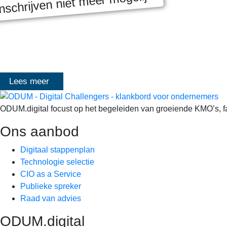
nschrijven niet meer mogelijk
MASTERCLASS 2025
Digitale transformatie We gaan samen aan de slag met échte kl
het traject deelt Olivier Mangelschots op…
Lees meer
ODUM.digital focust op het begeleiden van groeiende KMO’s, fami
Ons aanbod
Digitaal stappenplan
Technologie selectie
CIO as a Service
Publieke spreker
Raad van advies
ODUM.digital