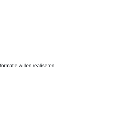
hitecture-designs. Doorheen
ormatie willen realiseren.