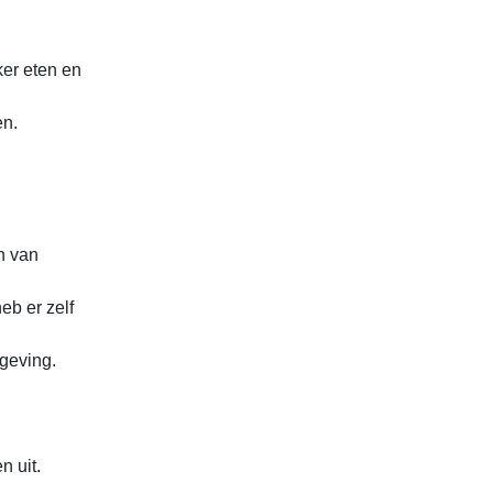
ker eten en
en.
n van
eb er zelf
mgeving.
n uit.