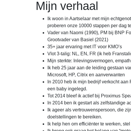
Mijn verhaal
Ik woon in Aartselaar met mijn echtgen
proberen onze 10000 stappen per dag te
Vader van Naomi (1990), PM bij BNP For
Grootvader van Basiel (2021)
35+ jaar ervaring met IT voor KMO’s
Vlot 3-talig: NL, EN, FR (ik heb Fransta
Mijn sterkte: Inlevingsvermogen, empathie
Ik heb 25 jaar aan de leiding gestaan va
Microsoft, HP, Citrix en aanverwanten
In 2010 heb ik mijn bedrijf verkocht aa
een baby ingelegd.
Tot 2014 bleef ik actief bij Proximus S
In 2014 ben ik gestart als zelfstandige
Ik ageer als vertrouwenspersoon, die zijn
doelstellingen te bereiken.
Ik help hen om efficiënter te werken, ste
Ik breng ook graag het belang van “meten