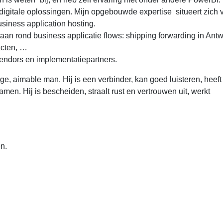
n digitale oplossingen. Mijn opgebouwde expertise situeert zich v
siness application hosting.
aan rond business applicatie flows: shipping forwarding in Ant
acten, …
vendors en implementatiepartners.
ige, aimable man. Hij is een verbinder, kan goed luisteren, heef
en. Hij is bescheiden, straalt rust en vertrouwen uit, werkt
n.