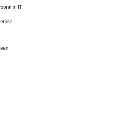
ooral in IT
werpse
t een