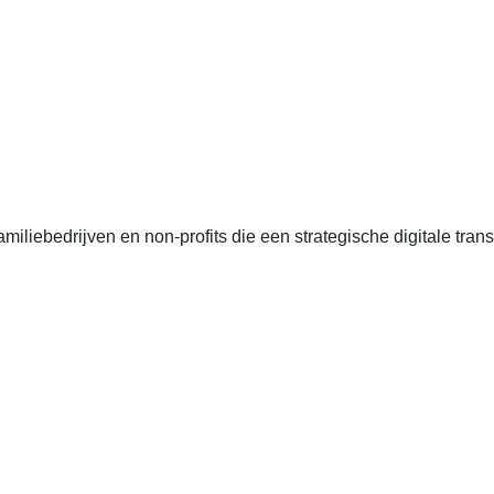
anten, échte cases, échte team-vraagstukken en Enterprise Arc
liebedrijven en non-profits die een strategische digitale transf