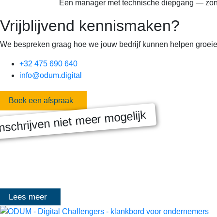
Een manager met technische diepgang — zon
Vrijblijvend kennismaken?
We bespreken graag hoe we jouw bedrijf kunnen helpen groeie
+32 475 690 640
info@odum.digital
Boek een afspraak
nschrijven niet meer mogelijk
MASTERCLASS 2025
Digitale transformatie We gaan samen aan de slag met échte kl
het traject deelt Olivier Mangelschots op…
Lees meer