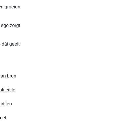
en groeien
 ego zorgt
 dát geeft
van bron
iteit te
rtijen
met