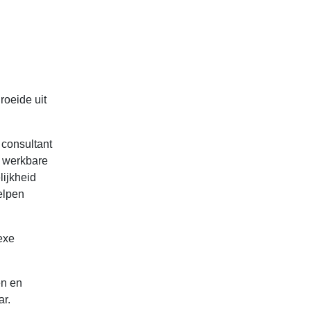
roeide uit
 consultant
, werkbare
lijkheid
elpen
exe
en en
ar.