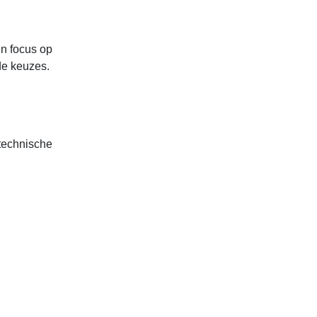
jn focus op
de keuzes.
 technische