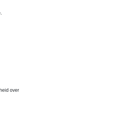
.
heid over