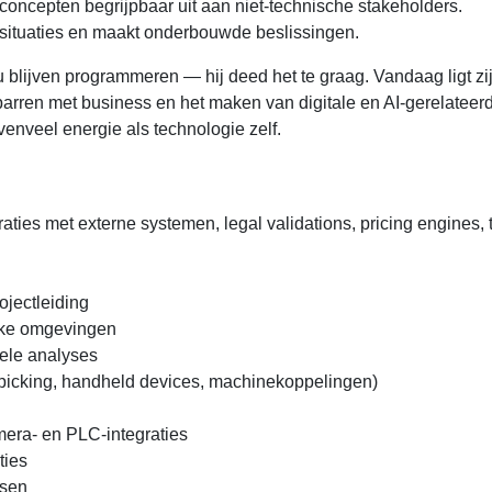
concepten begrijpbaar uit aan niet-technische stakeholders.
 situaties en maakt onderbouwde beslissingen.
zou blijven programmeren — hij deed het te graag. Vandaag ligt zi
arren met business en het maken van digitale en AI-gerelateer
nveel energie als technologie zelf.
raties met externe systemen, legal validations, pricing engines,
jectleiding
tieke omgevingen
ele analyses
 picking, handheld devices, machinekoppelingen)
amera- en PLC-integraties
ties
ssen