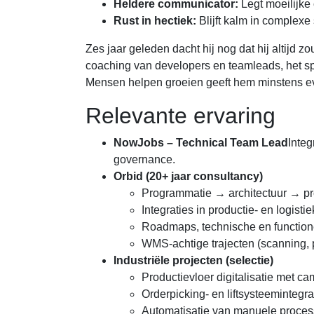
Heldere communicator:
Legt moeilijke 
Rust in hectiek:
Blijft kalm in complexe
Zes jaar geleden dacht hij nog dat hij altijd 
coaching van developers en teamleads, het sp
Mensen helpen groeien geeft hem minstens eve
Relevante ervaring
NowJobs – Technical Team Lead
Integ
governance.
Orbid (20+ jaar consultancy)
Programmatie → architectuur → pro
Integraties in productie- en logis
Roadmaps, technische en function
WMS-achtige trajecten (scanning,
Industriële projecten (selectie)
Productievloer digitalisatie met c
Orderpicking- en liftsysteemintegra
Automatisatie van manuele proce