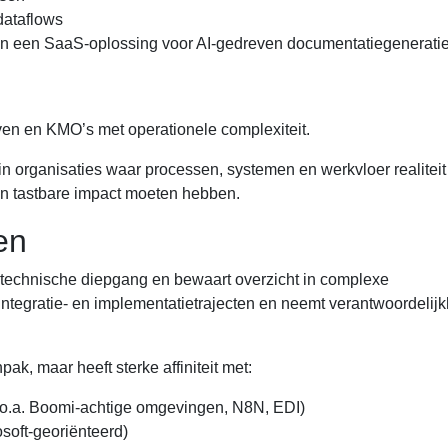
dataflows
an een SaaS-oplossing voor AI-gedreven documentatiegeneratie
rijven en KMO’s met operationele complexiteit.
 in organisaties waar processen, systemen en werkvloer realiteit
n tastbare impact moeten hebben.
en
t technische diepgang en bewaart overzicht in complexe
integratie- en implementatietrajecten en neemt verantwoordelijk
ak, maar heeft sterke affiniteit met:
(o.a. Boomi-achtige omgevingen, N8N, EDI)
soft-georiënteerd)