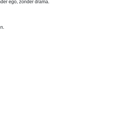
der ego, zonder drama.
n.
anten, échte cases, échte team-vraagstukken en Enterprise Arc