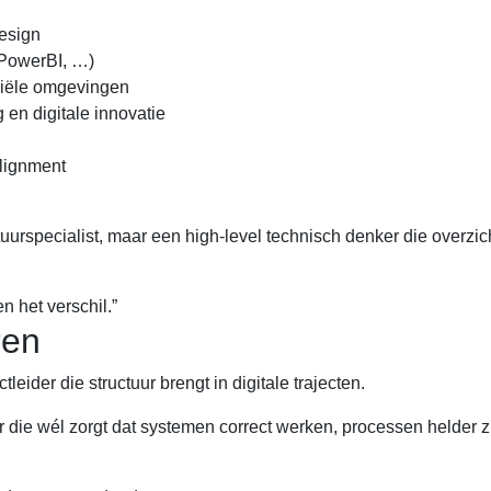
esign
 PowerBI, …)
riële omgevingen
 en digitale innovatie
alignment
uctuurspecialist, maar een high-level technisch denker die overzi
 het verschil.”
ren
leider die structuur brengt in digitale trajecten.
 die wél zorgt dat systemen correct werken, processen helder z