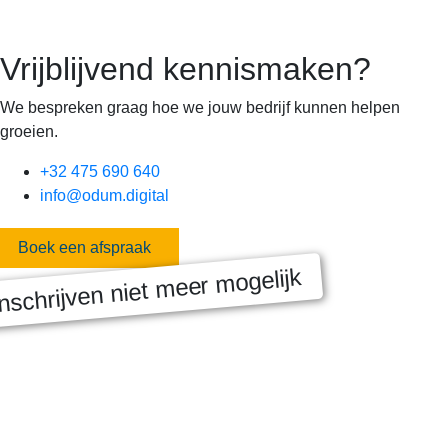
Vrijblijvend kennismaken?
We bespreken graag hoe we jouw bedrijf kunnen helpen
groeien.
+32 475 690 640
info@odum.digital
Boek een afspraak
nschrijven niet meer mogelijk
MASTERCLASS 2025
Digitale transformatie We gaan samen aan de slag met échte
klanten, échte cases, échte team-vraagstukken en Enterprise
Architecture-designs. Doorheen het traject deelt Olivier