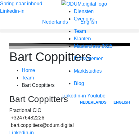
Spring naar inhoud
Linkedin-in
Diensten
Over ons
Nederlands
English
Team
Klanten
Masterclass 2025
Bart Coppitters
Ecosystemen
Home
Marktstudies
Team
Blog
Bart Coppitters
Linkedin-in
Youtube
Bart Coppitters
NEDERLANDS
ENGLISH
Fractional CIO
+32476482226
bart.coppitters@odum.digital
Linkedin-in