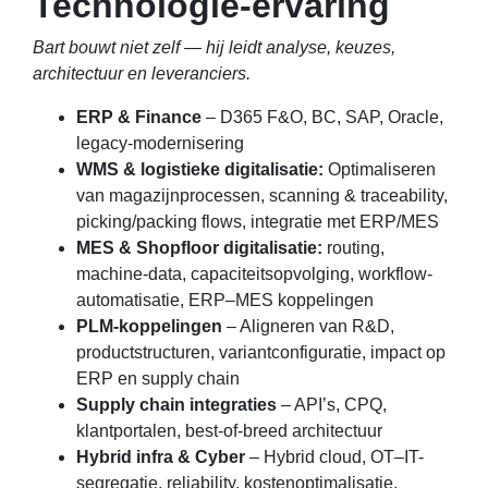
Technologie-ervaring
Bart bouwt niet zelf — hij leidt analyse, keuzes,
architectuur en leveranciers.
ERP & Finance
– D365 F&O, BC, SAP, Oracle,
legacy-modernisering
WMS & logistieke digitalisatie:
Optimaliseren
van magazijnprocessen, scanning & traceability,
picking/packing flows, integratie met ERP/MES
MES & Shopfloor digitalisatie:
routing,
machine-data, capaciteitsopvolging, workflow-
automatisatie, ERP–MES koppelingen
PLM-koppelingen
– Aligneren van R&D,
productstructuren, variantconfiguratie, impact op
ERP en supply chain
Supply chain integraties
– API’s, CPQ,
klantportalen, best-of-breed architectuur
Hybrid infra & Cyber
– Hybrid cloud, OT–IT-
segregatie, reliability, kostenoptimalisatie,